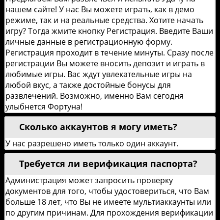
нашем сайте! У нас Вы можете играть, как в демо
режиме, так и на реальные средства. Хотите начать
игру? Тогда жмите кнопку Регистрация. Введите Ваши
личные данные в регистрационную форму.
Регистрация проходит в течение минуты. Сразу после
регистрации Вы можете вносить депозит и играть в
любимые игры. Вас ждут увлекательные игры на
любой вкус, а также достойные бонусы для
развлечений. Возможно, именно Вам сегодня
улыбнется Фортуна!
Сколько аккаунтов я могу иметь?
У нас разрешено иметь только один аккаунт.
Требуется ли верификация паспорта?
Администрация может запросить проверку
документов для того, чтобы удостовериться, что Вам
больше 18 лет, что Вы не имеете мультиаккаунты или
по другим причинам. Для прохождения верификации