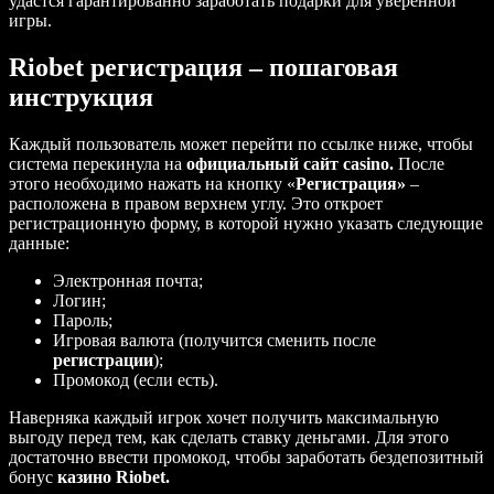
удастся гарантированно заработать подарки для уверенной
игры.
Riobet
регистрация
– пошаговая
инструкция
Каждый пользователь может перейти по ссылке ниже, чтобы
система перекинула на
официальный сайт casino.
После
этого необходимо нажать на кнопку «
Регистрация»
–
расположена в правом верхнем углу. Это откроет
регистрационную форму, в которой нужно указать следующие
данные:
Электронная почта;
Логин;
Пароль;
Игровая валюта (получится сменить после
регистрации
);
Промокод (если есть).
Наверняка каждый игрок хочет получить максимальную
выгоду перед тем, как сделать ставку деньгами. Для этого
достаточно ввести промокод, чтобы заработать бездепозитный
бонус
казино
Riobet.