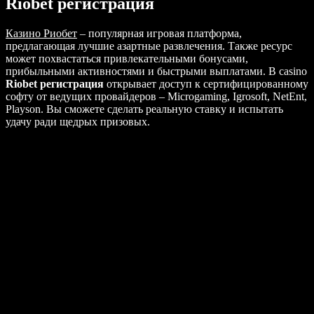
Riobet регистрация
Казино Риобет
– популярная игровая платформа,
предлагающая лучшие азартные развлечения. Также ресурс
может похвастаться привлекательными бонусами,
прибыльными активностями и быстрыми выплатами. В casino
Riobet
регистрация
открывает доступ к сертифицированному
софту от ведущих провайдеров – Microgaming, Igrosoft, NetEnt,
Playson. Вы сможете сделать реальную ставку и испытать
удачу ради щедрых призовых.