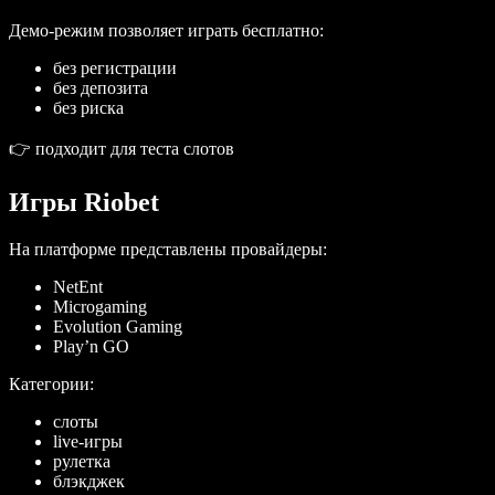
Демо-режим позволяет играть бесплатно:
без регистрации
без депозита
без риска
👉 подходит для теста слотов
Игры Riobet
На платформе представлены провайдеры:
NetEnt
Microgaming
Evolution Gaming
Play’n GO
Категории:
слоты
live-игры
рулетка
блэкджек