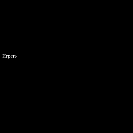
Играть