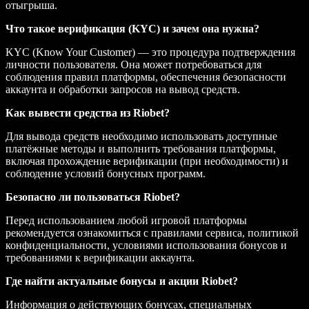
отыгрыша.
Что такое верификация (KYC) и зачем она нужна?
KYC (Know Your Customer) — это процедура подтверждения
личности пользователя. Она может потребоваться для
соблюдения правил платформы, обеспечения безопасности
аккаунта и обработки запросов на вывод средств.
Как вывести средства из Riobet?
Для вывода средств необходимо использовать доступные
платёжные методы и выполнить требования платформы,
включая прохождение верификации (при необходимости) и
соблюдение условий бонусных программ.
Безопасно ли пользоваться Riobet?
Перед использованием любой игровой платформы
рекомендуется ознакомиться с правилами сервиса, политикой
конфиденциальности, условиями использования бонусов и
требованиями к верификации аккаунта.
Где найти актуальные бонусы и акции Riobet?
Информация о действующих бонусах, специальных