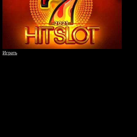
Играть